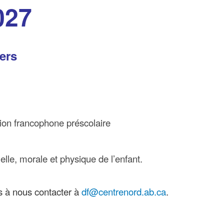
027
ers
tion francophone préscolaire
uelle, morale et physique de l’enfant.
as à nous contacter à
df@centrenord.ab.ca
.